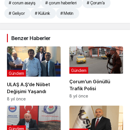
# corum asayiş
# çorum haberleri
# Çorum’a
# Geliyor
# Külünk
# Metin
Benzer Haberler
Gündem
Gündem
Çorum’un Gönüllü
ULAŞ A.Ş’de Nöbet
Trafik Polisi
Değişimi Yaşandı
8 yıl önce
8 yıl önce
Gündem