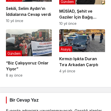
Gündem
Sekili, Selim Aydın’ın
MÜSİAD, Şehit ve
İddialarına Cevap verdi
Gaziler İçin Bağış
10 yıl önce
Yapacak
10 yıl önce
Asayiş
Gündem
Kırmızı Işıkta Duran
“Biz Çalışıyoruz Onlar
Tıra Arkadan Çarptı
Yiyor”
4 yıl önce
8 ay önce
Bir Cevap Yaz
E-posta adresiniz yayınlanmayacak.
Gerekli alanlar