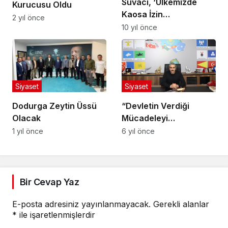
Suvacı, ‘Ülkemizde
Kurucusu Oldu
Kaosa İzin
2 yıl önce
Vermeyeceğiz’
10 yıl önce
Siyaset
Siyaset
“Devletin Verdiği
Dodurga Zeytin Üssü
Mücadeleyi
Olacak
Özümsemeliyiz”
6 yıl önce
1 yıl önce
Bir Cevap Yaz
E-posta adresiniz yayınlanmayacak.
Gerekli alanlar
*
ile işaretlenmişlerdir