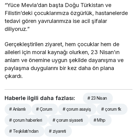
“Yüce Mevla’dan başta Doğu Türkistan ve
Filistin’deki çocuklarımıza özgürlük, hastanelerde
tedavi gören yavrularımıza ise acil şifalar
diliyoruz.”
Gerçekleştirilen ziyaret, hem çocuklar hem de
aileleri için moral kaynağı olurken, 23 Nisan’ın
anlam ve önemine uygun şekilde dayanışma ve
paylaşma duygularını bir kez daha ön plana
çıkardı.
Haberle ilgili daha fazlası:
# 23 Nisan
# Anlamlı
# Çorum
# çorum asayiş
# çorum fk
# çorum haberleri
# çorum siyaseti
# Mhp
# Teşkilatı’ndan
# ziyareti