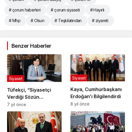
# çorum haberleri
# çorum siyaseti
# Hayırlı
# Mhp
# Olsun
# Teşkilatından
# ziyareti
Benzer Haberler
Siyaset
Siyaset
Kaya, Cumhurbaşkanı
Tüfekçi, “Siyasetçi
Erdoğan’ı Bilgilendirdi
Verdiği Sözün
Arkasında Durmalı “
8 yıl önce
7 yıl önce