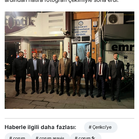
Haberle ilgili daha fazlası:
# Çerikci’ye
# çorum
# çorum asayiş
# çorum fk