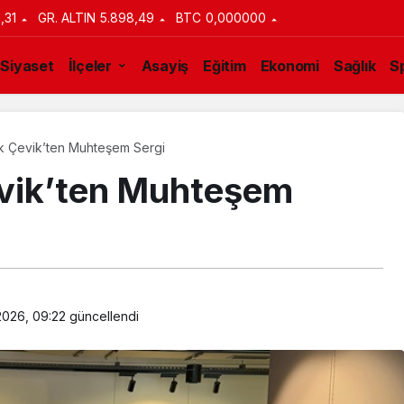
1,31
GR. ALTIN
5.898,49
BTC
0,000000
Siyaset
İlçeler
Asayiş
Eğitim
Ekonomi
Sağlık
S
ik Çevik’ten Muhteşem Sergi
evik’ten Muhteşem
2026, 09:22
güncellendi