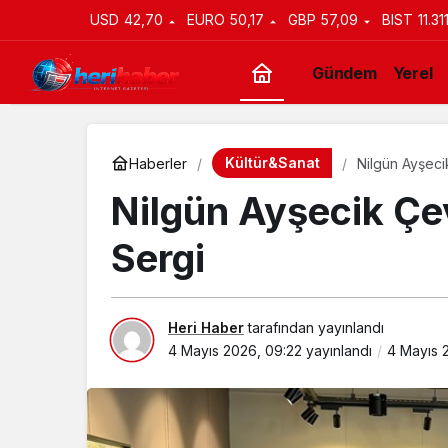
USD
42,70
EURO
50,17
GBP
57,09
BIST
11.31
Gündem
Yerel
Kültür&Sanat
Haberler
Nilgün Ayşec
Nilgün Ayşecik Ç
Sergi
Heri Haber
tarafından yayınlandı
4 Mayıs 2026, 09:22
yayınlandı
4 Mayıs 