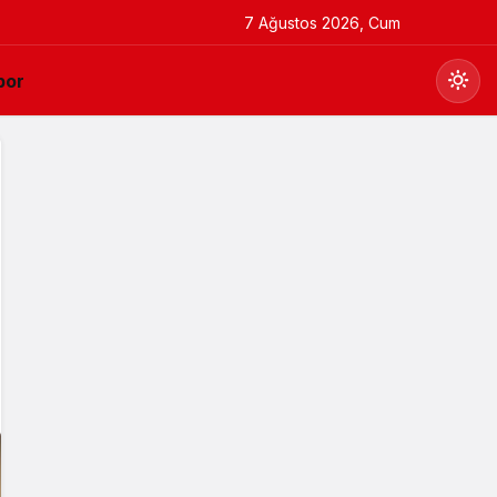
7 Ağustos 2026, Cum
por
Gündüz Modu
Gündüz modunu seçin.
Gece Modu
Gece modunu seçin.
Sistem Modu
Sistem modunu seçin.