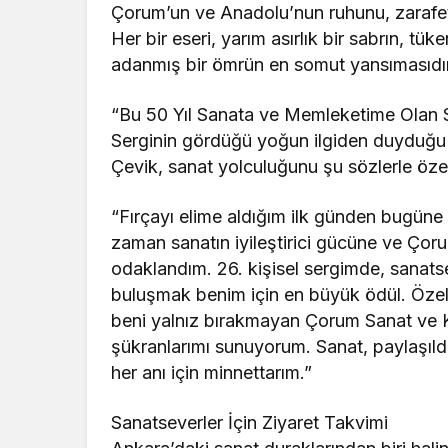
Çorum’un ve Anadolu’nun ruhunu, zarafetin
Her bir eseri, yarım asırlık bir sabrın, 
adanmış bir ömrün en somut yansımasıdır
“Bu 50 Yıl Sanata ve Memleketime Olan 
Serginin gördüğü yoğun ilgiden duyduğu 
Çevik, sanat yolculuğunu şu sözlerle özet
“Fırçayı elime aldığım ilk günden bugüne ta
zaman sanatın iyileştirici gücüne ve Çoru
odaklandım. 26. kişisel sergimde, sanats
buluşmak benim için en büyük ödül. Öze
beni yalnız bırakmayan Çorum Sanat ve K
şükranlarımı sunuyorum. Sanat, paylaşıld
her anı için minnettarım.”
Sanatseverler İçin Ziyaret Takvimi