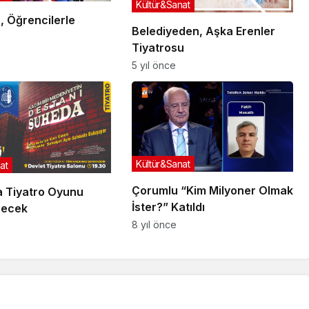
Kültür&Sanat
, Öğrencilerle
Belediyeden, Aşka Erenler
Tiyatrosu
5 yıl önce
Kültür&Sanat
at
Çorumlu “Kim Milyoner Olmak
 Tiyatro Oyunu
İster?” Katıldı
necek
8 yıl önce