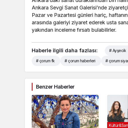
Ankara’daki sanat duraklarından biri hali
Ankara Sevgi Sanat Galerisi’nde ziyaretç
Pazar ve Pazartesi günleri hariç, haftanın
arasında galeriyi ziyaret ederek usta sanat
yakından inceleme fırsatı bulabilirler.
Haberle ilgili daha fazlası:
# Ayşecik
# çorum fk
# çorum haberleri
# çorum siya
Benzer Haberler
Kültür&San