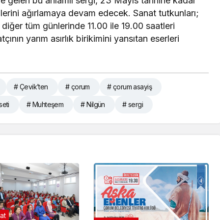
ne gelen bu anlamlı sergi, 23 Mayıs tarihine kadar
ilerini ağırlamaya devam edecek. Sanat tutkunları;
 diğer tüm günlerinde 11.00 ile 19.00 saatleri
çının yarım asırlık birikimini yansıtan eserleri
# Çevik’ten
# çorum
# çorum asayiş
seti
# Muhteşem
# Nilgün
# sergi
at