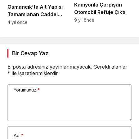
Kamyonla Çarpışan
Osmancık’ta Alt Yapısı
Otomobil Refüje Çıktı
Tamamlanan Caddeler
9 yıl önce
Asfaltlanıyor
4 yıl önce
Bir Cevap Yaz
E-posta adresiniz yayınlanmayacak.
Gerekli alanlar
*
ile işaretlenmişlerdir
Yorumunuz
*
Ad
*