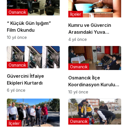
Osmancık
İlçeler
“ Küçük Gün Işığım”
Kumru ve Güvercin
Film Okundu
Arasındaki Yuva
10 yıl önce
Mücadelesi Kötü Bitti
4 yıl önce
Osmancık
Osmancık
Güvercini İtfaiye
Osmancık İlçe
Ekipleri Kurtardı
Koordinasyon Kurulu
6 yıl önce
Toplandı
10 yıl önce
Osmancık
İlçeler