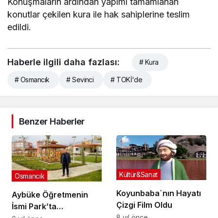
Konuşmaların ardından yapımı tamamlanan
konutlar çekilen kura ile hak sahiplerine teslim
edildi.
Haberle ilgili daha fazlası:
# Kura
# Osmancık
# Sevinci
# TOKİ'de
Benzer Haberler
Kültür&Sanat
Osmancık
Koyunbaba´nın Hayatı
Aybüke Öğretmenin
Çizgi Film Oldu
İsmi Park’ta
8 yıl önce