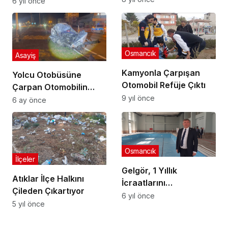
Yaşatılacak
6 yıl önce
Osmancık
Asayiş
Kamyonla Çarpışan
Yolcu Otobüsüne
Otomobil Refüje Çıktı
Çarpan Otomobilin
9 yıl önce
Sürücüsü Ağır
6 ay önce
Yaralandı
Osmancık
İlçeler
Gelgör, 1 Yıllık
Atıklar İlçe Halkını
İcraatlarını
Çileden Çıkartıyor
Değerlendirdi
6 yıl önce
5 yıl önce