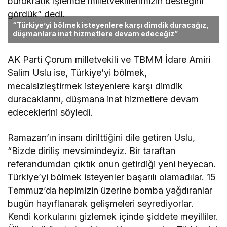
bürokratik işlemde milletvekillerimizin desteğini
gördük” dedi.
“Türkiye’yi bölmek isteyenlere karşı dimdik duracağız,
düşmanlara inat hizmetlere devam edeceğiz”
AK Parti Çorum milletvekili ve TBMM İdare Amiri
Salim Uslu ise, Türkiye’yi bölmek,
mecalsizleştirmek isteyenlere karşı dimdik
duracaklarını, düşmana inat hizmetlere devam
edeceklerini söyledi.
Ramazan’ın insanı dirilttiğini dile getiren Uslu,
“Bizde diriliş mevsimindeyiz. Bir taraftan
referandumdan çıktık onun getirdiği yeni heyecan.
Türkiye’yi bölmek isteyenler başarılı olamadılar. 15
Temmuz’da hepimizin üzerine bomba yağdıranlar
bugün hayıflanarak gelişmeleri seyrediyorlar.
Kendi korkularını gizlemek içinde şiddete meyilliler.