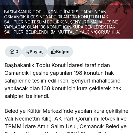
BAŞBAKANLIK TOPLU KONUT İDARESİ TARAFINDAN
OSMANCIK İLÇESİNE YAPTIRILAN 198 KONUTUN HAK
SAHİPLERİNE TESLİM EDİLİRKEN, ŞENYURT MAHALLESİNE
YAPILACAK OLAN 138 KONUT İÇİN KURA ÇEKİLEREK HAK
SAHİPLERİ BELİRLENDİ. (M. MUTTALİP YALÇIN/ÇORUM-İHA)
0
Paylaş
Beğen
Başbakanlık Toplu Konut İdaresi tarafından
Osmancık ilçesine yaptırılan 198 konutun hak
sahiplerine teslim edilirken, Şenyurt mahallesine
yapılacak olan 138 konut için kura çekilerek hak
sahipleri belirlendi.
Belediye Kültür Merkezi’nde yapılan kura çekilişine
Vali Necmettin Kılıç, AK Parti Çorum milletvekili ve
TBMM İdare Amiri Salim Uslu, Osmancık Belediye