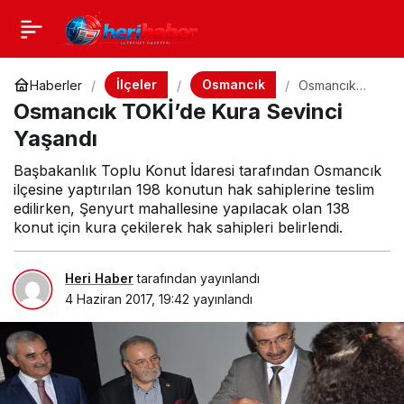
İlçeler
Osmancık
Haberler
Osmancık
TOKİ’de Kura
Osmancık TOKİ’de Kura Sevinci
Sevinci
Yaşandı
Yaşandı
Başbakanlık Toplu Konut İdaresi tarafından Osmancık
ilçesine yaptırılan 198 konutun hak sahiplerine teslim
edilirken, Şenyurt mahallesine yapılacak olan 138
konut için kura çekilerek hak sahipleri belirlendi.
Heri Haber
tarafından yayınlandı
4 Haziran 2017, 19:42
yayınlandı