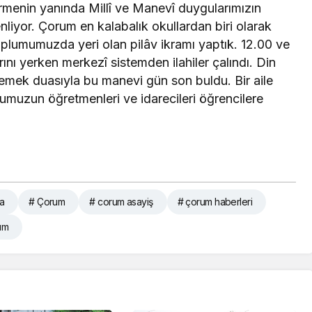
rmenin yanında Millî ve Manevî duygularımızın
nliyor. Çorum en kalabalık okullardan biri olarak
oplumumuzda yeri olan pilâv ikramı yaptık. 12.00 ve
rını yerken merkezî sistemden ilahiler çalındı. Din
yemek duasıyla bu manevi gün son buldu. Bir aile
ulumuzun öğretmenleri ve idarecileri öğrencilere
ta
# Çorum
# corum asayiş
# çorum haberleri
rım