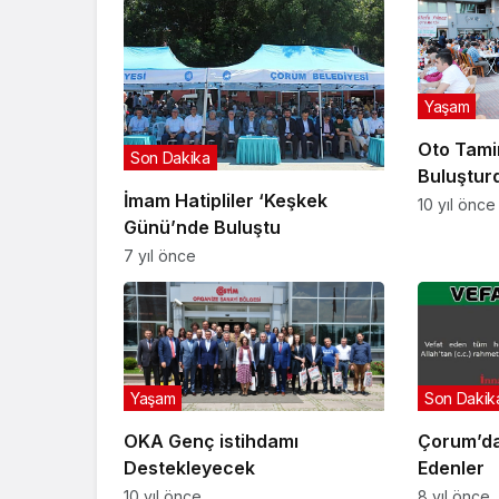
Yaşam
Oto Tamir
Son Dakika
Buluştur
İmam Hatipliler ‘Keşkek
10 yıl önce
Günü’nde Buluştu
7 yıl önce
Yaşam
Son Dakik
OKA Genç istihdamı
Çorum’da
Destekleyecek
Edenler
10 yıl önce
8 yıl önce