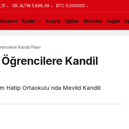
1,31
GR. ALTIN
5.898,49
BTC
0,000000
Siyaset
İlçeler
Asayiş
Eğitim
Ekonomi
Sağlık
S
rencilere Kandil Pilavı
a Öğrencilere Kandil
m Hatip Ortaokulu´nda Mevlid Kandili