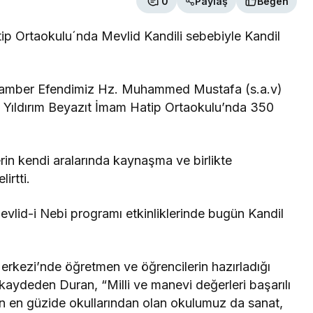
0
Paylaş
Beğen
p Ortaokulu´nda Mevlid Kandili sebebiyle Kandil
ygamber Efendimiz Hz. Muhammed Mustafa (s.a.v)
e Yıldırım Beyazıt İmam Hatip Ortaokulu’nda 350
erin kendi aralarında kaynaşma ve birlikte
irtti.
lid-i Nebi programı etkinliklerinde bugün Kandil
kezi’nde öğretmen ve öğrencilerin hazırladığı
kaydeden Duran, “Milli ve manevi değerleri başarılı
izin en güzide okullarından olan okulumuz da sanat,