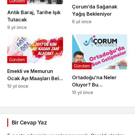
Gündem
Çorum’da Sağanak
Antik Baraj, Tarihe Işık
Yağış Bekleniyor
Tutacak
6 yıl önce
9 yıl önce
Gündem
Gündem
Emekli ve Memurun
Ortadoğu’na Neler
Ocak Ayı Maaşları Belli
Oluyor? Bu
Oldu
10 yıl önce
Konferansta
10 yıl önce
Bir Cevap Yaz