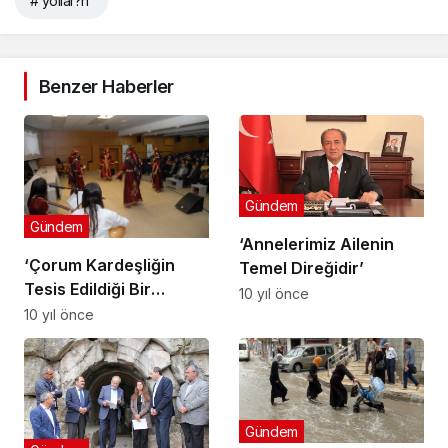
# yollar?n
Benzer Haberler
Gündem
Gündem
‘Annelerimiz Ailenin
‘Çorum Kardeşliğin
Temel Direğidir’
Tesis Edildiği Bir
10 yıl önce
Şehirdir’
10 yıl önce
Gündem