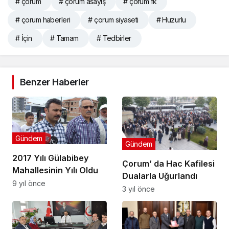
# çorum
# çorum asayiş
# çorum fk
# çorum haberleri
# çorum siyaseti
# Huzurlu
# İçin
# Tamam
# Tedbirler
Benzer Haberler
Gündem
Gündem
2017 Yılı Gülabibey
Çorum’ da Hac Kafilesi
Mahallesinin Yılı Oldu
Dualarla Uğurlandı
9 yıl önce
3 yıl önce