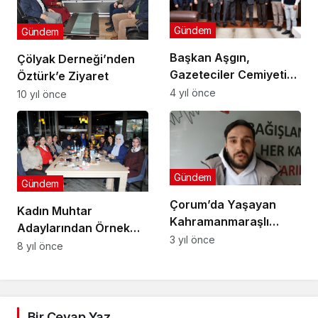
Gündem
Gündem
Başkan Aşgın,
Çölyak Derneği’nden
Gazeteciler Cemiyeti
Öztürk’e Ziyaret
Yönetimini Kutladı
4 yıl önce
10 yıl önce
Gündem
Gündem
Çorum’da Yaşayan
Kadın Muhtar
Kahramanmaraşlı
Adaylarından Örnek
Genç Kan Vermeye
3 yıl önce
Dayanışma
8 yıl önce
Koştu
Bir Cevap Yaz