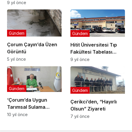
9 yıl önce
Gündem
Gündem
Çorum Çayın’da Üzen
Hitit Üniversitesi Tıp
Görüntü
Fakültesi Tabelası
Asıldı
5 yıl önce
9 yıl önce
Gündem
Gündem
‘Çorum’da Uygun
Çerikci’den, “Hayırlı
Tarımsal Sulama
Olsun” Ziyareti
Yapılmalı’
10 yıl önce
7 yıl önce