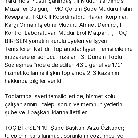
Yardımcısı Yusuf Şahinbaş , İl Müdür Yardımcısı
Muzaffer Gülgün, TMO Çorum Şube Müdürü Fahri
Kesepara, TKDK İl Koordinatörü Hakan Körpınar,
Kargı Orman İşletme Müdürü Ahmet Demirci, İl
Kontrol Laboratuvarı Müdür Erol Matpan, , TOÇ
BİR-SEN yönetim kurulu üyeleri ve İşyeri
Temsilcileri katıldı. Toplantıda; İşyeri Temsilcilerine
müzakereler sonucu imzalan “3. Dönem Toplu
Sözleşmesi”nde elde edilen 43’ü genel ve 170’i
hizmet kollarına ilişkin toplamda 213 kazanım
hakkında bilgiler verildi.
Toplantıda işyeri temsilcileri de, hizmet kolu
çalışanlarının, talep, sorun ve memnuniyetlerini
şube ve il başkanlıklarına ilettiler.
TOÇ BİR-SEN 19. Şube Başkanı Arzu Özkader;
taleplerin karşılanması, sorunların çözülmesi ve