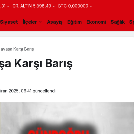
1,31
GR. ALTIN
5.898,49
BTC
0,000000
Siyaset
İlçeler
Asayiş
Eğitim
Ekonomi
Sağlık
S
Savaşa Karşı Barış
şa Karşı Barış
iran 2025, 06:41
güncellendi