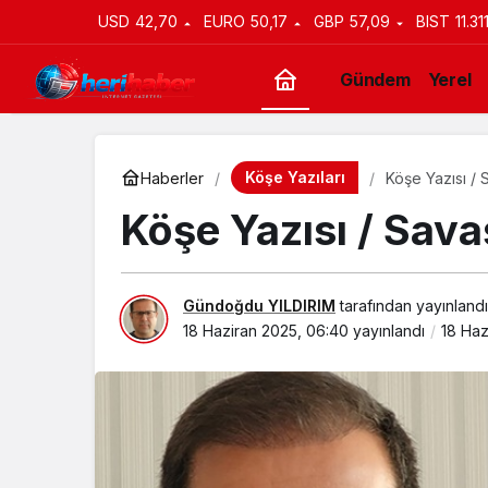
USD
42,70
EURO
50,17
GBP
57,09
BIST
11.31
Gündem
Yerel
Köşe Yazıları
Haberler
Köşe Yazısı / 
Köşe Yazısı / Sava
Gündoğdu YILDIRIM
tarafından yayınlandı
18 Haziran 2025, 06:40
yayınlandı
18 Haz