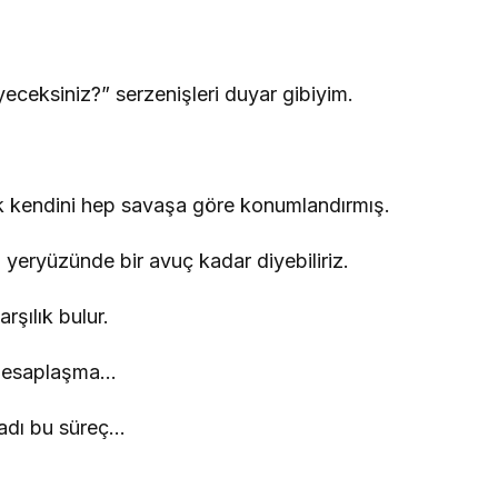
yeceksiniz?” serzenişleri duyar gibiyim.
ık kendini hep savaşa göre konumlandırmış.
a yeryüzünde bir avuç kadar diyebiliriz.
rşılık bulur.
 hesaplaşma…
ladı bu süreç…