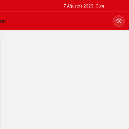
7 Ağustos 2026, Cum
por
Gündüz Modu
Gündüz modunu seçin.
Gece Modu
Gece modunu seçin.
Sistem Modu
Sistem modunu seçin.