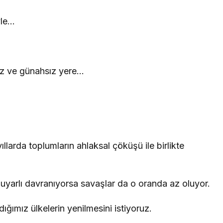
yle…
uz ve günahsız yere…
llarda toplumların ahlaksal çöküşü ile birlikte
duyarlı davranıyorsa savaşlar da o oranda az oluyor.
ığımız ülkelerin yenilmesini istiyoruz.