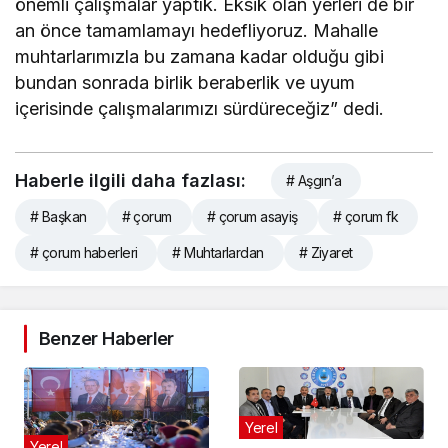
önemli çalışmalar yaptık. Eksik olan yerleri de bir
an önce tamamlamayı hedefliyoruz. Mahalle
muhtarlarımızla bu zamana kadar olduğu gibi
bundan sonrada birlik beraberlik ve uyum
içerisinde çalışmalarımızı sürdüreceğiz” dedi.
Haberle ilgili daha fazlası:
# Aşgın’a
# Başkan
# çorum
# çorum asayiş
# çorum fk
# çorum haberleri
# Muhtarlardan
# Ziyaret
Benzer Haberler
Yerel
Yerel