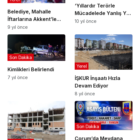
‘Yıllardır Terörle
Belediye, Mahalle
Mücadelede Yanlış Yol
İftarlarına Akkent’le
İzlendi’
10 yıl önce
Başladı
9 yıl önce
Son Dakika
Yerel
Kimlikleri Belirlendi
7 yıl önce
İŞKUR İnşaatı Hızla
Devam Ediyor
8 yıl önce
Son Dakika
Çorum’da Meydana