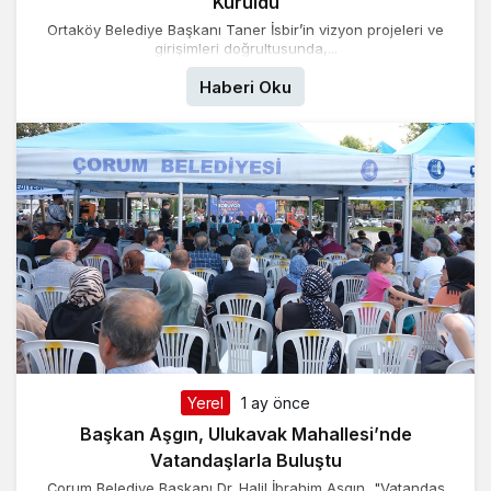
Kuruldu
Ortaköy Belediye Başkanı Taner İsbir’in vizyon projeleri ve
girişimleri doğrultusunda,...
Haberi Oku
Yerel
1 ay önce
Başkan Aşgın, Ulukavak Mahallesi’nde
Vatandaşlarla Buluştu
Çorum Belediye Başkanı Dr. Halil İbrahim Aşgın, "Vatandaş