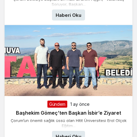
Soruyor, Başkan...
Haberi Oku
Gündem
1 ay önce
Başhekim Gömeç’ten Başkan İsbir’e Ziyaret
Çorum’un önemli sağlık üssü olan Hitit Üniversitesi Erol Olçok
Eğitim...
Haberi Oku