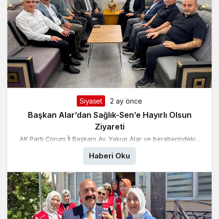
Siyaset
2 ay önce
Başkan Alar’dan Sağlık-Sen’e Hayırlı Olsun
Ziyareti
AK Parti Çorum İl Başkanı Av. Yakup Alar ve beraberindeki...
Haberi Oku