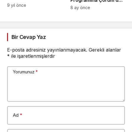
Programına Çorum’dan
9 yıl önce
Özel Temsilci
8 ay önce
Bir Cevap Yaz
E-posta adresiniz yayınlanmayacak.
Gerekli alanlar
*
ile işaretlenmişlerdir
Yorumunuz
*
Ad
*