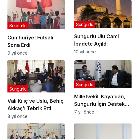
Sungurlu
Sungurlu
Sungurlu Ulu Cami
Cumhuriyet Futsalı
İbadete Açıldı
Sona Erdi
10 yıl önce
9 yıl önce
Sungurlu
Sungurlu
Milletvekili Kaya’dan,
Vali Kılıç ve Uslu, Behiç
Sungurlu İçin Destek
Akkaş’ı Tebrik Etti
İstedi
7 yıl önce
8 yıl önce