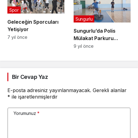
Spor
Sungurlu
Geleceğin Sporcuları
Yetişiyor
Sungurlu’da Polis
7 yıl önce
Mülakat Parkuru
Kuruldu
9 yıl önce
Bir Cevap Yaz
E-posta adresiniz yayınlanmayacak.
Gerekli alanlar
*
ile işaretlenmişlerdir
Yorumunuz
*