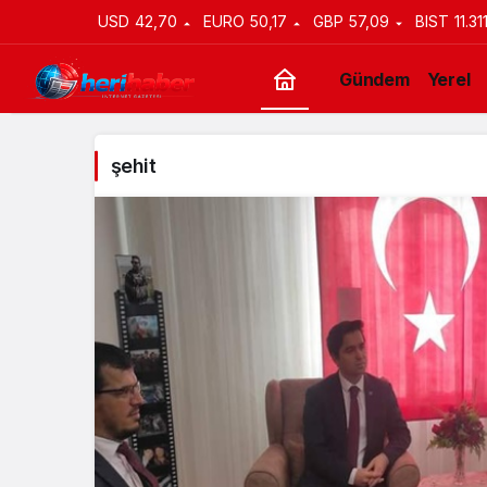
USD
42,70
EURO
50,17
GBP
57,09
BIST
11.31
Gündem
Yerel
şehit