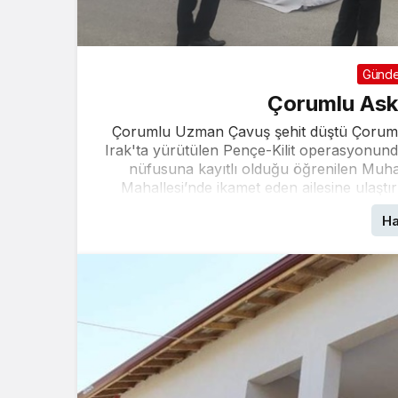
Günd
Çorumlu Aske
Çorumlu Uzman Çavuş şehit düştü Çorum
Irak'ta yürütülen Pençe-Kilit operasyonund
nüfusuna kayıtlı olduğu öğrenilen Muh
Mahallesi’nde ikamet eden ailesine ulaştır
Ha