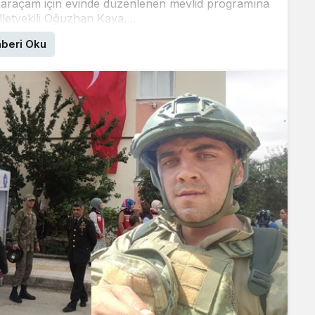
t Karaçam için evinde düzenlenen mevlid programına
letvekili Oğuzhan Kaya,...
beri Oku