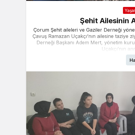
Yaşa
Şehit Ailesinin 
Çorum Şehit aileleri ve Gaziler Derneği yöne
Çavuş Ramazan Uçakçı’nın ailesine taziye ziy
Derneği Başkanı Adem Mert, yönetim kurul
Uçakçı’nın an
Ha