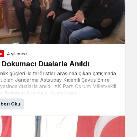
m
4 yıl önce
Dokumacı Dualarla Anıldı
lik güçleri ile teröristler arasında çıkan çatışmada
şehit olan Jandarma Astsubay Kıdemli Çavuş Emre
iyesinde dualarla anıldı. AK Parti Çorum Milletvekili
ısı Erdoğan Kayılmaz, Kaymakam...
beri Oku