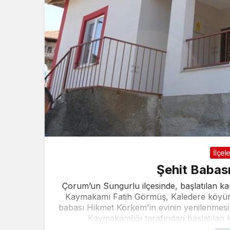
İlçel
Şehit Babası
Çorum’un Sungurlu ilçesinde, başlatılan ka
Kaymakamı Fatih Görmüş, Kaledere köyünde 
babası Hikmet Körkem'in evinin yenilenmesi 
Kaymakamlığı tarafından başlatılan k