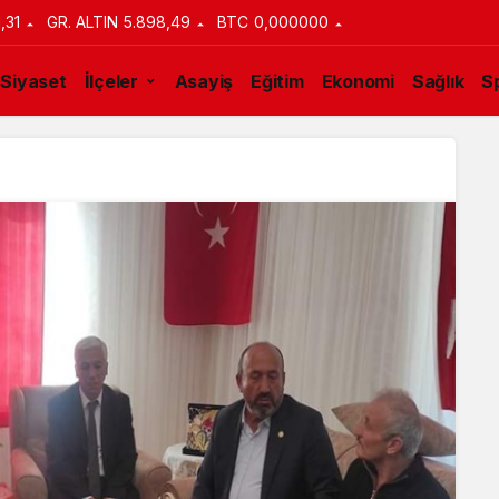
1,31
GR. ALTIN
5.898,49
BTC
0,000000
Siyaset
İlçeler
Asayiş
Eğitim
Ekonomi
Sağlık
S