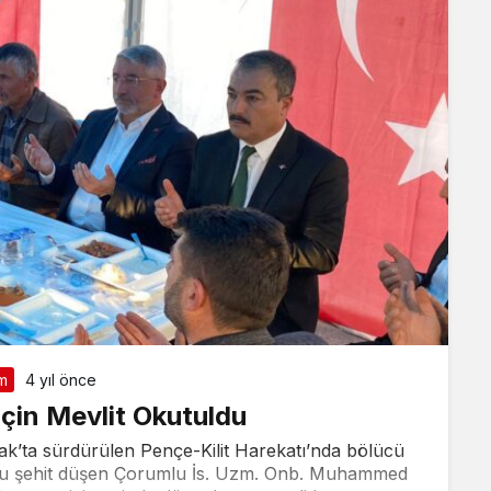
m
4 yıl önce
İçin Mevlit Okutuldu
rak’ta sürdürülen Pençe-Kilit Harekatı’nda bölücü
nucu şehit düşen Çorumlu İs. Uzm. Onb. Muhammed