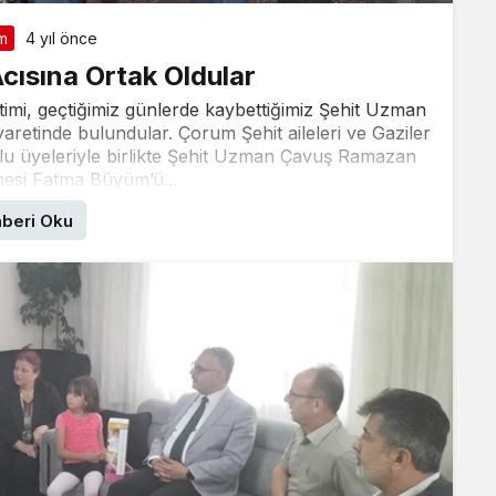
m
4 yıl önce
Acısına Ortak Oldular
timi, geçtiğimiz günlerde kaybettiğimiz Şehit Uzman
aretinde bulundular. Çorum Şehit aileleri ve Gaziler
u üyeleriyle birlikte Şehit Uzman Çavuş Ramazan
nesi Fatma Büyüm’ü...
beri Oku