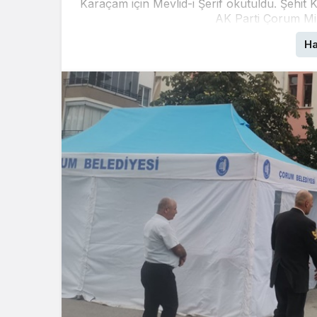
Karaçam için Mevlid-i Şerif okutuldu. Şehi
AK Parti Çorum Mil
Ha