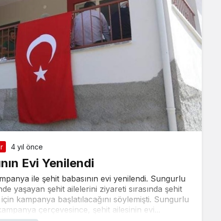
er
4 yıl önce
nın Evi Yenilendi
mpanya ile şehit babasının evi yenilendi. Sungurlu
yaşayan şehit ailelerini ziyareti sırasında şehit
için kampanya başlatılacağını söylemişti. Sungurlu
ampanya çerçevesince, şehit ailesinin evi...