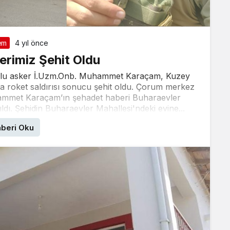
em
4 yıl önce
rimiz Şehit Oldu
lu asker İ.Uzm.Onb. Muhammet Karaçam, Kuzey
a roket saldırısı sonucu şehit oldu. Çorum merkez
ammet Karaçam’ın şehadet haberi Buharaevler
ıldı. Şehidin Buharaevler Mahallesi'ndeki evine...
beri Oku