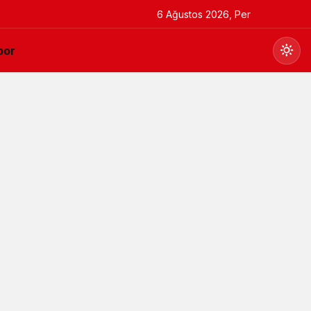
6 Ağustos 2026, Per
por
Gündüz Modu
Gündüz modunu seçin.
Gece Modu
Gece modunu seçin.
Sistem Modu
Sistem modunu seçin.