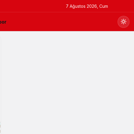
7 Ağustos 2026, Cum
por
Gündüz Modu
Gündüz modunu seçin.
Gece Modu
Gece modunu seçin.
Sistem Modu
Sistem modunu seçin.