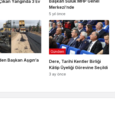
Başkan Sülük MHP Genel
e Çıkan Yangında 3 Ev
Merkezi’nde
5 yıl önce
Gündem
den Başkan Aşgın’a
Dere, Tarihi Kentler Birliği
r
Kâtip Üyeliği Görevine Seçildi
3 ay önce