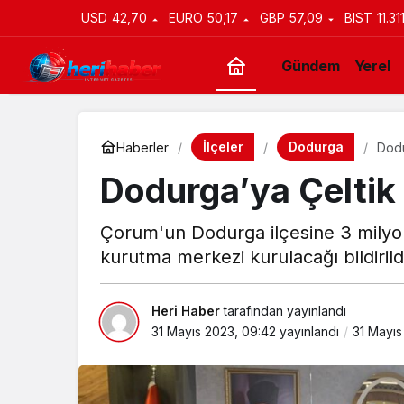
USD
42,70
EURO
50,17
GBP
57,09
BIST
11.31
Gündem
Yerel
İlçeler
Dodurga
Haberler
Dodu
Dodurga’ya Çeltik 
Çorum'un Dodurga ilçesine 3 milyon 
kurutma merkezi kurulacağı bildirild
Heri Haber
tarafından yayınlandı
31 Mayıs 2023, 09:42
yayınlandı
31 Mayıs