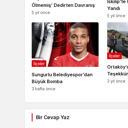
İskilip’t
Ölmemiş’ Dedirten Davranış
Yandı
5 yıl önce
5 yıl önce
İlçeler
İlçeler
Ortaköy’
Teşekkü
Sungurlu Belediyespor’dan
3 yıl önce
Büyük Bomba
3 hafta önce
Bir Cevap Yaz