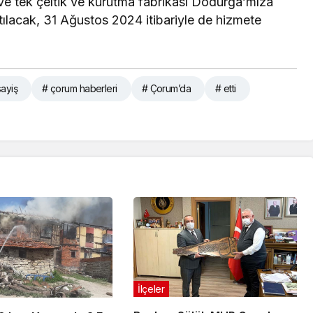
 ve tek çeltik ve kurutma fabrikası Dodurga’mıza
 atılacak, 31 Ağustos 2024 itibariyle de hizmete
ayiş
# çorum haberleri
# Çorum’da
# etti
İlçeler