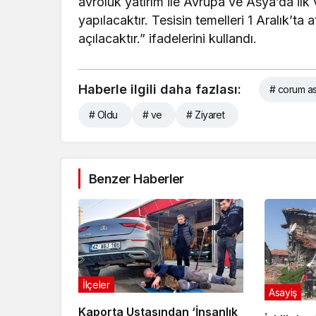
avroluk yatırım ile Avrupa ve Asya’da ilk
yapılacaktır. Tesisin temelleri 1 Aralık’ta
açılacaktır.” ifadelerini kullandı.
Haberle ilgili daha fazlası:
# corum as
# Oldu
# ve
# Ziyaret
Benzer Haberler
İlçeler
Asayiş
Kaporta Ustasından ‘İnsanlık