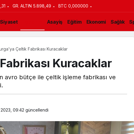
1,31
GR. ALTIN
5.898,49
BTC
0,000000
Siyaset
İlçeler
Asayiş
Eğitim
Ekonomi
Sağlık
S
rga’ya Çeltik Fabrikası Kuracaklar
Fabrikası Kuracaklar
avro bütçe ile çeltik işleme fabrikası ve
i.
 2023, 09:42
güncellendi