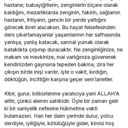
hastane; babayiğitlerin, zenginlerin biçare olarak
kaldığını, mezarlıklarda zenginin, fakirin, sağlamın
hastanın, ihtiyarın, gencin bir yerde yattığını
görecek ibret alacaksın. Bu hayat felsefesinden
ders çıkartamayanlar yaşamlarının her safhasında
yanlışa, yanlış katacak, sarmal yumak olarak
bataklıkta çırpınıp duracaktır. Ne zenginliğinize, ne
makam ve mevkinize, mal varlığınıza güvenerek
kendinizden gayrısına tepeden bakma, zira her
çıkışın birde inişi vardır, işte o vakit, kırdığın,
döktüğün, incittiğin karşına geçer seni lanetler.
Kibir, gurur, böbürlenme yaratıcıya yani ALLAH’A
aittir, çünkü alemin sahibidir. Öyle bir zaman gelir
ki bir saniyelik nefesine hükmetme vakti
bulamazsın. Han her daim yerinde durur, yolcu
derdiyle, iyiliğiyle, kötülüğüyle gider, kimisi hoş