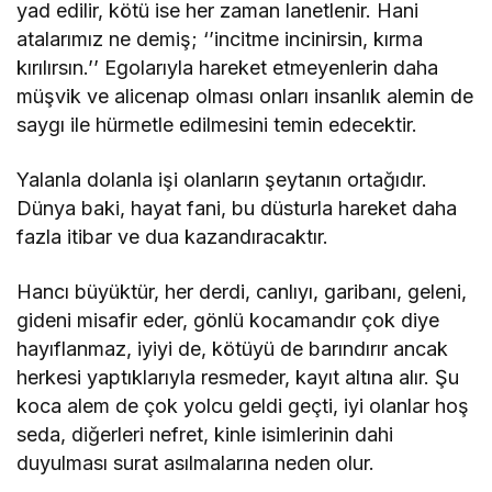
yad edilir, kötü ise her zaman lanetlenir. Hani
atalarımız ne demiş; ‘’incitme incinirsin, kırma
kırılırsın.’’ Egolarıyla hareket etmeyenlerin daha
müşvik ve alicenap olması onları insanlık alemin de
saygı ile hürmetle edilmesini temin edecektir.
Yalanla dolanla işi olanların şeytanın ortağıdır.
Dünya baki, hayat fani, bu düsturla hareket daha
fazla itibar ve dua kazandıracaktır.
Hancı büyüktür, her derdi, canlıyı, garibanı, geleni,
gideni misafir eder, gönlü kocamandır çok diye
hayıflanmaz, iyiyi de, kötüyü de barındırır ancak
herkesi yaptıklarıyla resmeder, kayıt altına alır. Şu
koca alem de çok yolcu geldi geçti, iyi olanlar hoş
seda, diğerleri nefret, kinle isimlerinin dahi
duyulması surat asılmalarına neden olur.