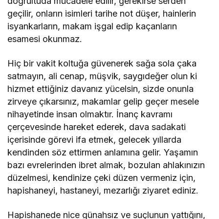
doğrultuda mücadele edilir, gerekirse serden
geçilir, onların isimleri tarihe not düşer, hainlerin
isyankarların, makam işgal edip kaçanların
esamesi okunmaz.
Hiç bir vakit koltuğa güvenerek sağa sola çaka
satmayın, ali cenap, müşvik, saygıdeğer olun ki
hizmet ettiğiniz davanız yücelsin, sizde onunla
zirveye çıkarsınız, makamlar gelip geçer mesele
nihayetinde insan olmaktır. İnanç kavramı
çerçevesinde hareket ederek, dava sadakati
içerisinde görevi ifa etmek, gelecek yıllarda
kendinden söz ettirmen anlamına gelir. Yaşamın
bazı evrelerinden ibret almak, bozulan ahlakınızın
düzelmesi, kendinize çeki düzen vermeniz için,
hapishaneyi, hastaneyi, mezarlığı ziyaret ediniz.
Hapishanede nice günahsız ve suçlunun yattığını,