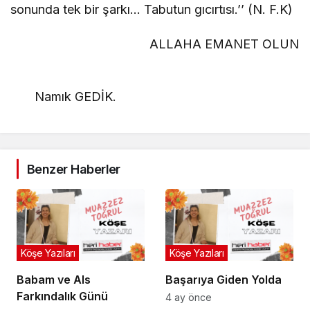
sonunda tek bir şarkı… Tabutun gıcırtısı.’’ (N. F.K)
ALLAHA EMANET OLUN
Namık GEDİK.
Benzer Haberler
Köşe Yazıları
Köşe Yazıları
Babam ve Als
Başarıya Giden Yolda
Farkındalık Günü
4 ay önce