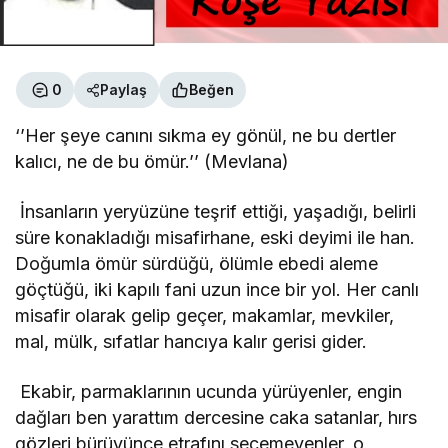
0
Paylaş
Beğen
‘’Her şeye canını sıkma ey gönül, ne bu dertler
kalıcı, ne de bu ömür.’’ (Mevlana)
İnsanların yeryüzüne teşrif ettiği, yaşadığı, belirli
süre konakladığı misafirhane, eski deyimi ile han.
Doğumla ömür sürdüğü, ölümle ebedi aleme
göçtüğü, iki kapılı fani uzun ince bir yol. Her canlı
misafir olarak gelip geçer, makamlar, mevkiler,
mal, mülk, sıfatlar hancıya kalır gerisi gider.
Ekabir, parmaklarının ucunda yürüyenler, engin
dağları ben yarattım dercesine caka satanlar, hırs
gözleri bürüyünce etrafını seçemeyenler, o