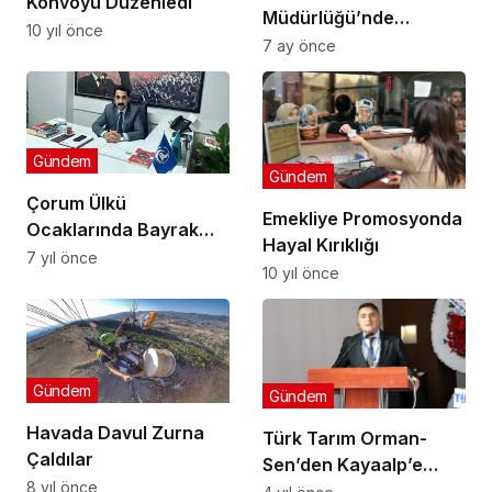
Konvoyu Düzenledi
Müdürlüğü’nde
10 yıl önce
Sungurlu İçin Önemli
7 ay önce
Görüşme
Gündem
Gündem
Çorum Ülkü
Emekliye Promosyonda
Ocaklarında Bayrak
Hayal Kırıklığı
Değişimi
7 yıl önce
10 yıl önce
Gündem
Gündem
Havada Davul Zurna
Türk Tarım Orman-
Çaldılar
Sen’den Kayaalp’e
8 yıl önce
Tepki!