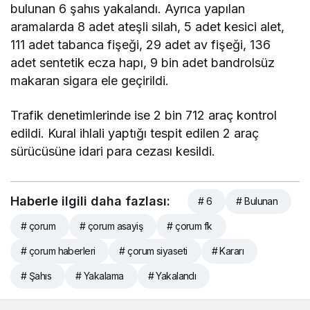
bulunan 6 şahıs yakalandı. Ayrıca yapılan
aramalarda 8 adet ateşli silah, 5 adet kesici alet,
111 adet tabanca fişeği, 29 adet av fişeği, 136
adet sentetik ecza hapı, 9 bin adet bandrolsüz
makaran sigara ele geçirildi.
Trafik denetimlerinde ise 2 bin 712 araç kontrol
edildi. Kural ihlali yaptığı tespit edilen 2 araç
sürücüsüne idari para cezası kesildi.
Haberle ilgili daha fazlası:
# 6
# Bulunan
# çorum
# çorum asayiş
# çorum fk
# çorum haberleri
# çorum siyaseti
# Kararı
# Şahıs
# Yakalama
# Yakalandı