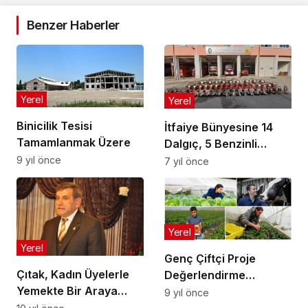
Benzer Haberler
Yerel
Yerel
Binicilik Tesisi
İtfaiye Bünyesine 14
Tamamlanmak Üzere
Dalgıç, 5 Benzinli
Pompa
9 yıl önce
7 yıl önce
Yerel
Yerel
Genç Çiftçi Proje
Çıtak, Kadın Üyelerle
Değerlendirme
Yemekte Bir Araya
Sonuçları Açıklandı
9 yıl önce
Geldi