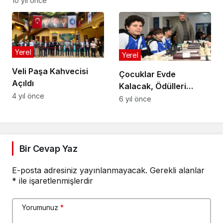
10 yıl önce
Yerel
Yerel
Veli Paşa Kahvecisi
Çocuklar Evde
Açıldı
Kalacak, Ödülleri
4 yıl önce
Toplayacak
6 yıl önce
Bir Cevap Yaz
E-posta adresiniz yayınlanmayacak.
Gerekli alanlar
*
ile işaretlenmişlerdir
Yorumunuz
*