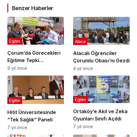
Benzer Haberler
Eğitim
Alaca
Çorum’da Görecekleri
Alacalı Öğrenciler
Eğitime Tepki
Çorumlu Obası’nı Gezdi
Gösterdiler
9 yıl önce
4 yıl önce
Eğitim
Eğitim
Ortaköy’e Akıl ve Zeka
Hitit Üniversitesinde
Oyunları Sınıfı Açıldı
“Tek Sağlık” Paneli
7 yıl önce
7 yıl önce